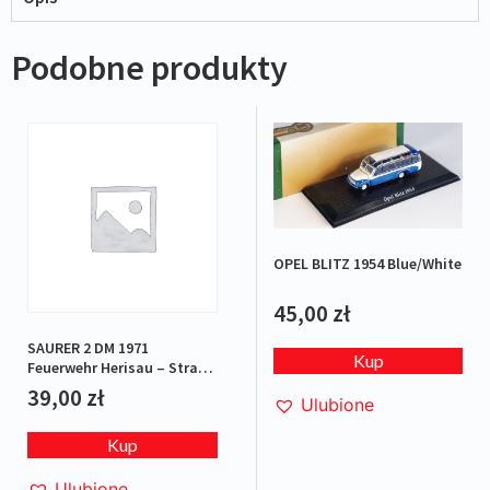
Podobne produkty
OPEL BLITZ 1954 Blue/White
45,00
zł
SAURER 2 DM 1971
Kup
Feuerwehr Herisau – Straż
pożarna
39,00
zł
Ulubione
Kup
Ulubione