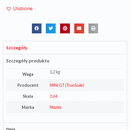
Ulubione
Szczegóły
Szczegóły produktu
1,2 kg
Waga
Producent
MINI GT (TrueScale)
Skala
1:64
Marka
Mazda
Opis