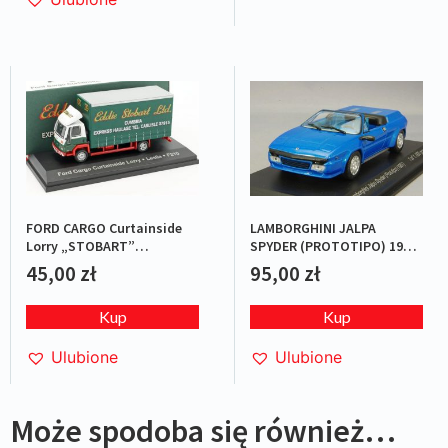
FORD CARGO Curtainside
LAMBORGHINI JALPA
Lorry „STOBART”
SPYDER (PROTOTIPO) 1987
Green/Red
BLUE L.E.1/1000
45,00
zł
95,00
zł
Kup
Kup
Ulubione
Ulubione
Może spodoba się również…