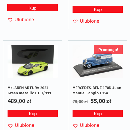
Kup
Kup
Ulubione
Ulubione
Promocja!
McLAREN ARTURA 2021
MERCEDES-BENZ 170D Juan
Green metallic L.E.1/999
Manuel Fangio 1954
Blue/White
489,00
zł
55,00
zł
79,00
zł
Kup
Kup
Ulubione
Ulubione