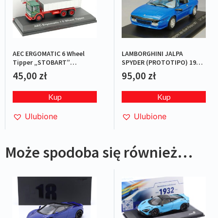
AEC ERGOMATIC 6 Wheel
LAMBORGHINI JALPA
Tipper „STOBART”
SPYDER (PROTOTIPO) 1987
Green/Red
BLUE L.E.1/1000
45,00
zł
95,00
zł
Kup
Kup
Ulubione
Ulubione
Może spodoba się również…