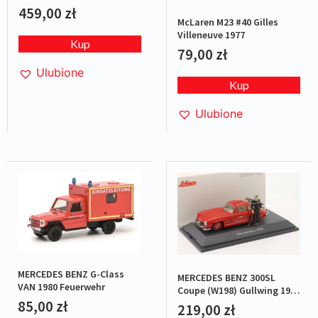
459,00
zł
McLaren M23 #40 Gilles
Villeneuve 1977
Kup
79,00
zł
Ulubione
Kup
Ulubione
MERCEDES BENZ G-Class
MERCEDES BENZ 300SL
VAN 1980 Feuerwehr
Coupe (W198) Gullwing 1954
85,00
zł
w/Ski + figurka
219,00
zł