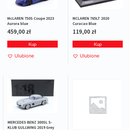
MCLAREN 765LT 2020
McLAREN 750S Coupe 2023
Curacao Blue
Aurora blue
119,00
zł
459,00
zł
Kup
Kup
Ulubione
Ulubione
MERCEDES BENZ 300SL S-
KLUB GULLWING 2019 Grey