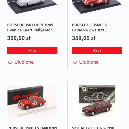
PORSCHE – 356B T6
PORSCHE 356 COUPE #285
CARRERA 2 GT #291
F.van de Kaart Rallye Monte
H.J.Walter Rallye Monte
Carlo 1952
359,00
zł
369,00
zł
Carlo 1963
Kup
Kup
Ulubione
Ulubione
PORSCHE 356B T5 1600 #209
SKODA 120LS 1976-1990