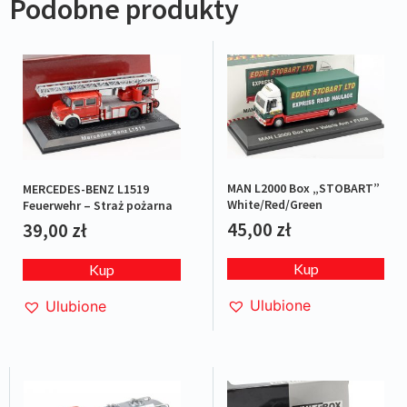
Podobne produkty
MAN L2000 Box „STOBART”
MERCEDES-BENZ L1519
White/Red/Green
Feuerwehr – Straż pożarna
45,00
zł
39,00
zł
Kup
Kup
Ulubione
Ulubione