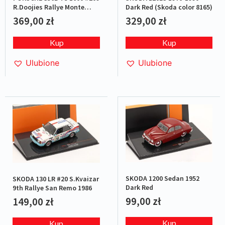
R.Doojies Rallye Monte
Dark Red (Skoda color 8165)
Carlo 1962
369,00
zł
329,00
zł
Kup
Kup
Ulubione
Ulubione
SKODA 1200 Sedan 1952
SKODA 130 LR #20 S.Kvaizar
Dark Red
9th Rallye San Remo 1986
99,00
zł
149,00
zł
Kup
Kup