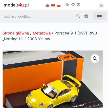
models
4u
.pl
Strona główna
/
Metalowe
/ Porsche 911 (997) RWB
„Notting Hill” 2008 Yellow