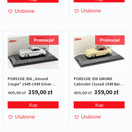
Ulubione
Ulubione
Promocja!
Promocja!
PORSCHE 356 „Gmund
PORSCHE 356 GMUND
Coupe” 1949-1949 Silver
Cabriolet Closed 1949 Beige
L.E.1/500
L.E.1/500
359,00
zł
359,00
zł
409,00
zł
409,00
zł
Kup
Kup
Ulubione
Ulubione