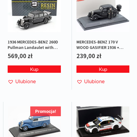
MERCEDES-BENZ 170 V
1936 MERCEDES-BENZ 260D
WOOD GASIFIER 1936 +
Pullman Landaulet with
figurka L.E.1/600
open rear roof Black
239,00
zł
569,00
zł
L.E.1/240
Kup
Kup
Ulubione
Ulubione
Promocja!