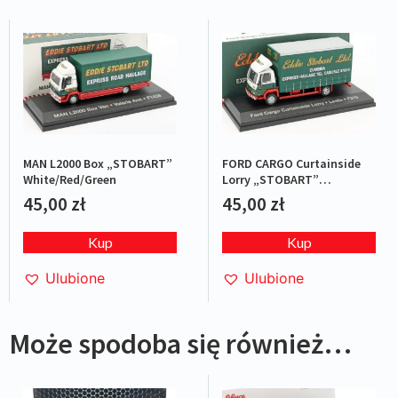
MAN L2000 Box „STOBART”
FORD CARGO Curtainside
White/Red/Green
Lorry „STOBART”
Green/Red
45,00
zł
45,00
zł
Kup
Kup
Ulubione
Ulubione
Może spodoba się również…