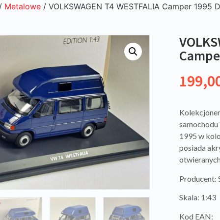
/
Metalowe
/ VOLKSWAGEN T4 WESTFALIA Camper 1995 Da
VOLKS
Camper
199,0
Kolekcjoner
samochodu
1995 w kol
posiada akr
otwieranyc
Producent
Skala: 1:43
Kod EAN: