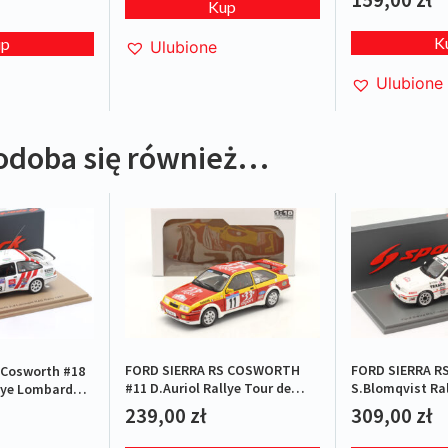
Kup
K
up
Ulubione
Ulubione
odoba się również…
FORD SIERRA RS COSWORTH
FORD SIERRA RS
 Cosworth #18
#11 D.Auriol Rallye Tour de
S.Blomqvist Ral
lye Lombard
Corse 1987
Corse 1987
239,00
zł
309,00
zł