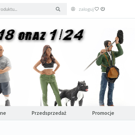
zaloguj
ulubione
wyloguj
ane
Przedsprzedaż
Promocje