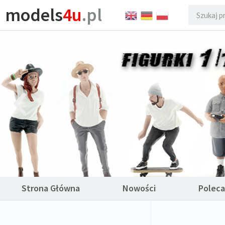
models
4u
.pl
Strona Główna
Nowości
Polec