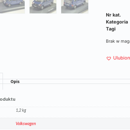
Nr kat.
Kategoria
Tagi
Brak w mag
Ulubio
Opis
roduktu
1,2 kg
a
Volkswagen