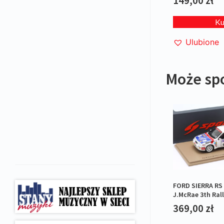
149,00
zł
K
Ulubione
Może sp
FORD SIERRA RS
J.McRae 3th Ral
RAC 1987
369,00
zł