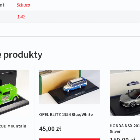
nt
Schuco
1:43
 produkty
OPEL BLITZ 1954 Blue/White
HONDA NSX 201
ROD Mountain
45,00
zł
Silver
159,00
zł