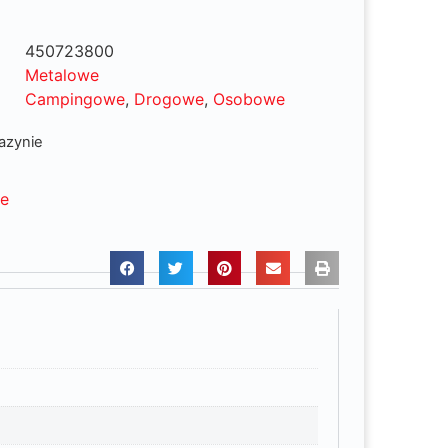
450723800
Metalowe
Campingowe
,
Drogowe
,
Osobowe
azynie
ne