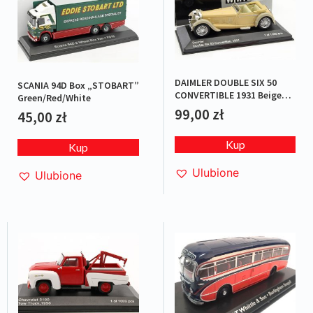
DAIMLER DOUBLE SIX 50
SCANIA 94D Box „STOBART”
CONVERTIBLE 1931 Beige
Green/Red/White
L.E.1/1000
99,00
zł
45,00
zł
Kup
Kup
Ulubione
Ulubione