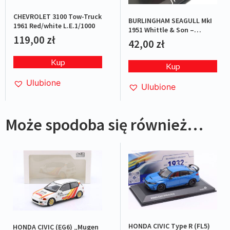
CHEVROLET 3100 Tow-Truck
BURLINGHAM SEAGULL MkI
1961 Red/white L.E.1/1000
1951 Whittle & Son –
119,00
zł
Red/Blue
42,00
zł
Kup
Kup
Ulubione
Ulubione
Może spodoba się również…
HONDA CIVIC Type R (FL5)
HONDA CIVIC (EG6) „Mugen